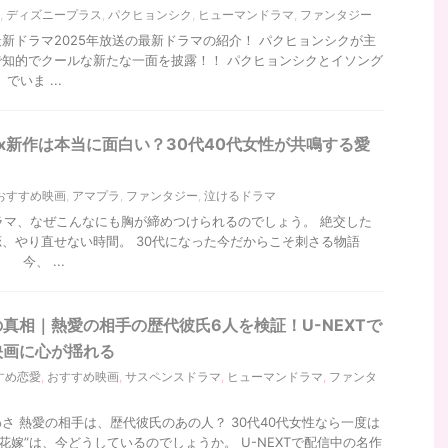
,
ディズニープラス
,
パクヒョンシク
,
ヒューマンドラマ
,
ファンタジー
新ドラマ2025年放送の最新ドラマの紹介！ パクヒョンシクが主
知的でクールな新たな一面を披露！！ パクヒョンシクとイソング
でいま ...
lix新作は本当に面白い？30代40代女性が共鳴する愛
おすすめ映画
,
アマプラ
,
ファンタジー
,
泣けるドラマ
xドラマ、なぜこんなにも胸が締めつけられるのでしょう。 絶交した
、やり直せない時間。 30代になった今だからこそ刺さる物語
今、 ...
真相｜熱愛の相手の歴代彼氏6人を検証！U-NEXTで
映画に心が揺れる
すめ恋愛
,
おすすめ映画
,
サスペンスドラマ
,
ヒューマンドラマ
,
ファンタ
さ 熱愛の相手は、歴代彼氏のあの人？ 30代40代女性なら一度は
花嫁”は、今どうしているのでしょうか。 U-NEXTで配信中の名作