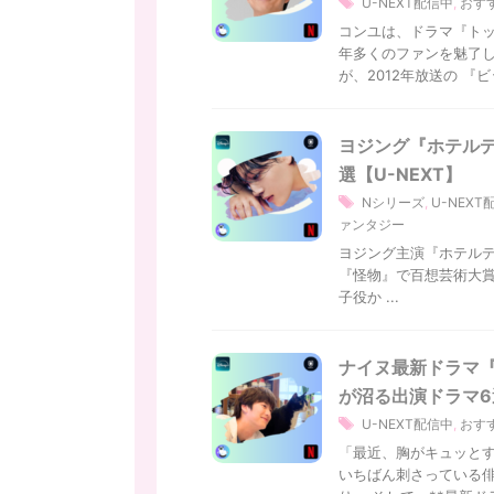
U-NEXT配信中
,
おす
コンユは、ドラマ『トッ
年多くのファンを魅了し
が、2012年放送の 『ビ
ヨジング『ホテル
選【U-NEXT】
Nシリーズ
,
U-NEXT
ァンタジー
ヨジング主演『ホテル
『怪物』で百想芸術大賞
子役か ...
ナイヌ最新ドラマ『
が沼る出演ドラマ6
U-NEXT配信中
,
おす
「最近、胸がキュッとす
いちばん刺さっている俳