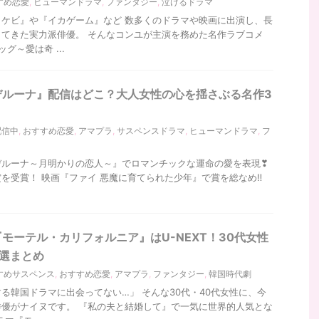
すめ恋愛
,
ヒューマンドラマ
,
ファンタジー
,
泣けるドラマ
ケビ』や『イカゲーム』など 数多くのドラマや映画に出演し、長
てきた実力派俳優。 そんなコンユが主演を務めた名作ラブコメ
ッグ～愛は奇 ...
デルーナ』配信はどこ？大人女性の心を揺さぶる名作3
配信中
,
おすすめ恋愛
,
アマプラ
,
サスペンスドラマ
,
ヒューマンドラマ
,
フ
デルーナ～月明かりの恋人～』でロマンチックな運命の愛を表現❣
を受賞！ 映画『ファイ 悪魔に育てられた少年』で賞を総なめ‼
モーテル・カリフォルニア』はU-NEXT！30代女性
選まとめ
すめサスペンス
,
おすすめ恋愛
,
アマプラ
,
ファンタジー
,
韓国時代劇
る韓国ドラマに出会ってない…」 そんな30代・40代女性に、今
優がナイヌです。 『私の夫と結婚して』で一気に世界的人気とな