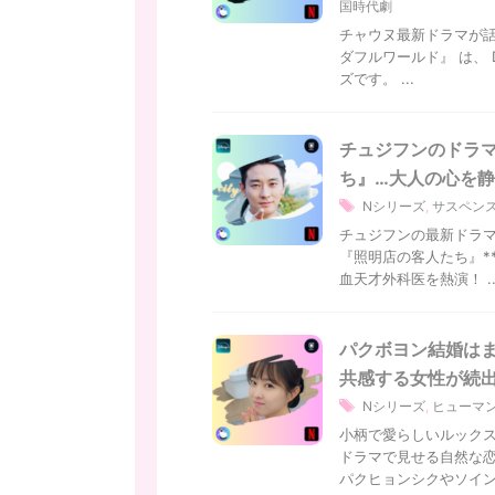
国時代劇
チャウヌ最新ドラマが話
ダフルワールド』 は、 
ズです。 ...
チュジフンのドラマ
ち』…大人の心を
Nシリーズ
,
サスペン
チュジフンの最新ドラマと
『照明店の客人たち』**
血天才外科医を熱演！ ..
パクボヨン結婚はま
共感する女性が続
Nシリーズ
,
ヒューマ
小柄で愛らしいルック
ドラマで見せる自然な
パクヒョンシクやソイング