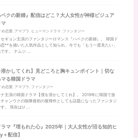
ハベクの新婦』配信はどこ？大人女性が神様ビジュア
ラマ
すめ恋愛
,
アマプラ
,
ヒューマンドラマ
,
ファンタジー
セギョン主演のファンタジーロマンス『ハベクの新婦』。 韓国ド
恋**を描いた人気作品として知られ、今でも「もう一度見たい」
す。 ナムジ ...
を溶かしてくれ】見どころと胸キュンポイント｜切な
ハマる韓国ドラマ
すめ恋愛
,
アマプラ
,
ファンタジー
ナ主演の韓国ドラマ【僕を溶かしてくれ】。 2019年に韓国で放
チチャンウクの除隊後初の復帰作としても話題になったファンタジ
 現在はU ...
ラマ『埋もれた心』2025年｜大人女性が沼る知的ヒ
ey＋配信】