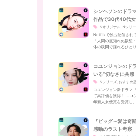
シンヘソンのドラマ
作品で30代40代
Nオリジナル
,
Nシリ
Netflixで独占配
「人間の底知れぬ欲望・
体の狭間で揺れるひとりの
コユンジョンのドラ
いる”切なさに共感｜
Nシリーズ
,
おすすめ
コユンジョン新ドラマ『
て高評価を獲得！ コユ
年新人女優賞を受賞し、 今
『ビッグ～愛は奇跡
感動のラスト考察