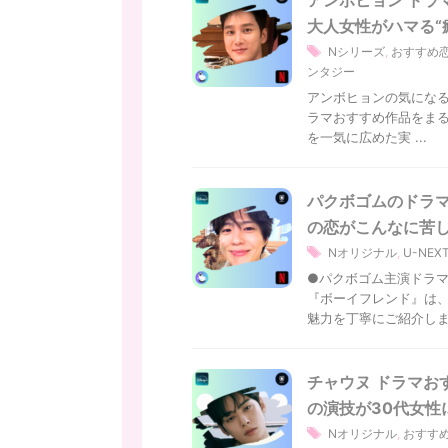
大人女性がハマる“
Nシリーズ
,
おすすめ
ンタジー
アンボヒョンの気になる
ラマおすすめ作品をまる
を一気に広めた実 ...
パクボゴムのドラマ
の恋がこんなに苦
Nオリジナル
,
U-NE
●パクボゴム主演ドラマ
『ボーイフレンド』は、
魅力を丁寧にご紹介します
チャウヌ ドラマお
の演技が30代女性
Nオリジナル
,
おすす