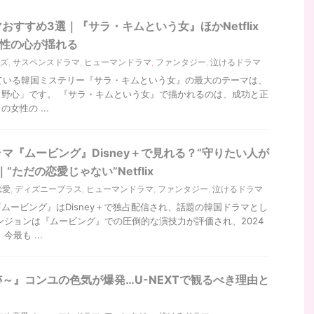
おすすめ3選｜『サラ・キムという女』ほかNetflix
女性の心が揺れる
ーズ
,
サスペンスドラマ
,
ヒューマンドラマ
,
ファンタジー
,
泣けるドラマ
信されている韓国ミステリー『サラ・キムという女』の最大のテーマは、
野心」です。 『サラ・キムという女』で描かれるのは、成功と正
女性の ...
マ『ムービング』Disney＋で見れる？“守りたい人が
“ただの恋愛じゃない”Netflix
恋愛
,
ディズニープラス
,
ヒューマンドラマ
,
ファンタジー
,
泣けるドラマ
ムービング』はDisney＋で独占配信され、話題の韓国ドラマとし
ンジョンは『ムービング』での圧倒的な演技力が評価され、2024
最も ...
～』コンユの色気が爆発…U-NEXTで観るべき理由と