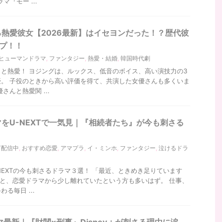
マ『モー ...
熱愛彼女【2026最新】はイセヨンだった！？歴代彼
プ！！
ヒューマンドラマ
,
ファンタジー
,
熱愛・結婚
,
韓国時代劇
と熱愛！ ヨジングは、ルックス、低音のボイス、高い演技力の3
。 子役のときから高い評価を得て、共演した女優さんも多くいま
さんと熱愛関 ...
をU-NEXTで一気見｜『相続者たち』が今も刺さる
XT配信中
,
おすすめ恋愛
,
アマプラ
,
イ・ミンホ
,
ファンタジー
,
泣けるドラ
NEXTの今も刺さるドラマ３選！ 「最近、ときめき足りています
なると、恋愛ドラマから少し離れていたという方も多いはず。 仕事、
る毎日 ...
マ最新｜『財閥×刑事』Disney＋が刺さる理由に涙…