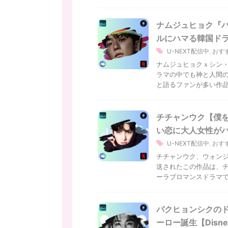
ナムジュヒョク『
ルにハマる韓国ド
U-NEXT配信中
,
おす
ナムジュヒョクｘシン・
ラマの中でも神と人間の
と語るファンが多い作品で
チチャンウク【僕
い恋に大人女性が
U-NEXT配信中
,
おす
チチャンウク、ウォンジ
送されたこの作品は、
ーラブロマンスドラマです。
パクヒョンシクのド
ーロー誕生【Disn