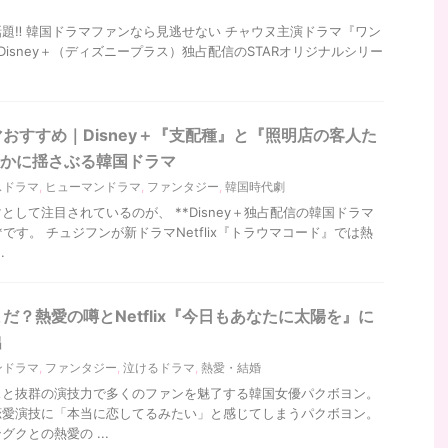
題‼ 韓国ドラマファンなら見逃せない チャウヌ主演ドラマ『ワン
Disney＋（ディズニープラス）独占配信のSTARオリジナルシリー
おすすめ｜Disney＋『支配種』と『照明店の客人た
静かに揺さぶる韓国ドラマ
スドラマ
,
ヒューマンドラマ
,
ファンタジー
,
韓国時代劇
して注目されているのが、 **Disney＋独占配信の韓国ドラマ
です。 チュジフンが新ドラマNetflix『トラウマコード』では熱
.
だ？熱愛の噂とNetflix『今日もあなたに太陽を』に
出
ンドラマ
,
ファンタジー
,
泣けるドラマ
,
熱愛・結婚
スと抜群の演技力で多くのファンを魅了する韓国女優パクボヨン。
恋愛演技に「本当に恋してるみたい」と感じてしまうパクボヨン。
クとの熱愛の ...