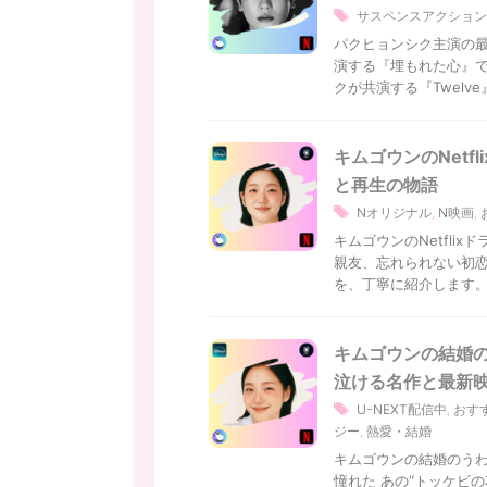
サスペンスアクション
パクヒョンシク主演の最
演する『埋もれた心』で
クが共演する『Twelve』
キムゴウンのNetf
と再生の物語
Nオリジナル
,
N映画
,
キムゴウンのNetfli
親友、忘れられない初恋
を、丁寧に紹介します。 
キムゴウンの結婚の
泣ける名作と最新
U-NEXT配信中
,
おす
ジー
,
熱愛・結婚
キムゴウンの結婚のうわ
憧れた あの“トッケビの