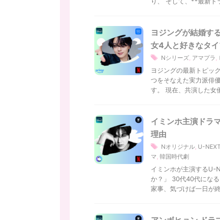
り、 そして、**最新ドラ
ヨジングが結婚する
女4人と好きなタイ
Nシリーズ
,
アマプラ
,
ヨジングの最新トピック
つをそなえた実力派俳優
す。 現在、共演した女優
イミンホ主演ドラマ
理由
Nオリジナル
,
U-NE
マ
,
韓国時代劇
イミンホが主演するU-
か？」 30代40代に
家事、気づけば一日が終わ
アンボヒョン ドラ