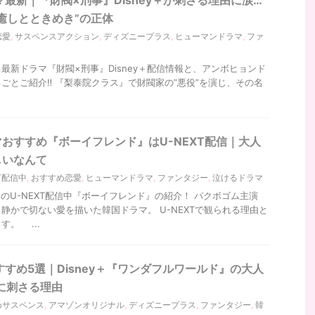
癒しとときめき”の正体
恋愛
,
サスペンスアクション
,
ディズニープラス
,
ヒューマンドラマ
,
ファ
最新ドラマ『財閥×刑事』Disney＋配信情報と、アンボヒョンド
ごとご紹介‼ 『梨泰院クラス』で財閥家の”悪役”を演じ、その名
おすすめ『ボーイフレンド』はU-NEXT配信｜大人
しいなんて
XT配信中
,
おすすめ恋愛
,
ヒューマンドラマ
,
ファンタジー
,
泣けるドラマ
のU-NEXT配信中『ボーイフレンド』の紹介！ パクボゴム主演
静かで切ない愛を描いた韓国ドラマ。 U-NEXTで観られる理由と
。 ...
すすめ5選｜Disney＋『ワンダフルワールド』の大人
に刺さる理由
めサスペンス
,
アマゾンオリジナル
,
ディズニープラス
,
ファンタジー
,
韓