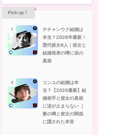
Pick up！
チチャンウク結婚は
1
本当？2026年最新！
歴代彼女8人｜彼女と
結婚発表の噂に涙の
真相
コンユの結婚は本
2
当？【2026最新】結
婚相手と彼女の真相
に涙が止まらない ｜
妻の噂と彼女の関係
に隠された本音