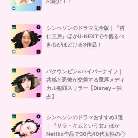
の紹介！！
シンヘソンのドラマ完全版｜『哲
仁王后』ほかU-NEXTで今観るべ
き心がほどける3作品！
パクウンビン×ハイパーナイフ｜
共感と恐怖が交差する重厚メディ
カル犯罪スリラー【Disney＋独
占】
シンヘソンのドラマおすすめ3選
｜『サラ・キムという女』ほか
Netflix作品で30代40代女性の心