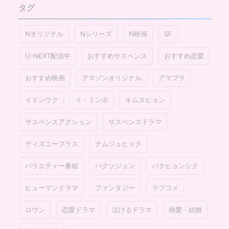
タグ
Nオリジナル
Nシリーズ
N映画
SF
U-NEXT配信中
おすすめサスペンス
おすすめ恋愛
おすすめ映画
アマゾンオリジナル
アマプラ
イドンウク
イ・ミンホ
キムスヒョン
サスペンスアクション
サスペンスドラマ
ディズニープラス
ナムジュヒョク
バラエティー番組
パクソジュン
パクヒョンシク
ヒューマンドラマ
ファンタジー
ラブコメ
ロウン
恋愛ドラマ
泣けるドラマ
熱愛・結婚