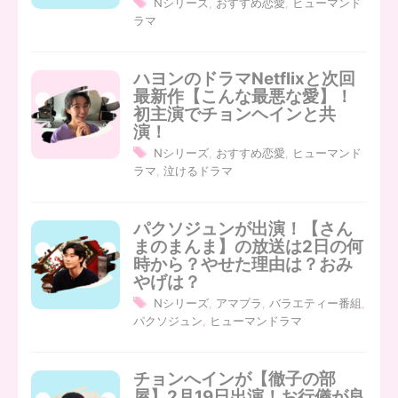
Nシリーズ
,
おすすめ恋愛
,
ヒューマンド
ラマ
ハヨンのドラマNetflixと次回
最新作【こんな最悪な愛】！
初主演でチョンヘインと共
演！
Nシリーズ
,
おすすめ恋愛
,
ヒューマンド
ラマ
,
泣けるドラマ
パクソジュンが出演！【さん
まのまんま】の放送は2日の何
時から？やせた理由は？おみ
やげは？
Nシリーズ
,
アマプラ
,
バラエティー番組
,
パクソジュン
,
ヒューマンドラマ
チョンへインが【徹子の部
屋】2月19日出演！お行儀が良