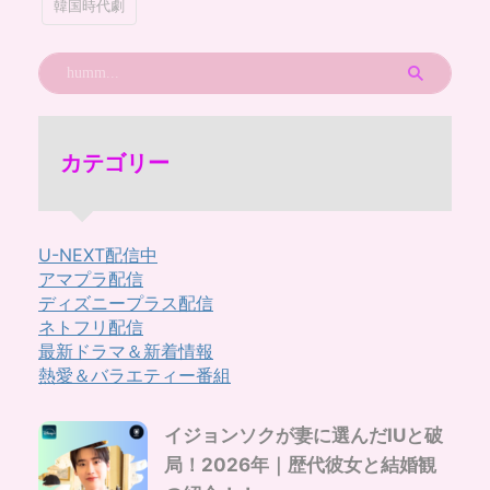
韓国時代劇
カテゴリー
U-NEXT配信中
アマプラ配信
ディズニープラス配信
ネトフリ配信
最新ドラマ＆新着情報
熱愛＆バラエティー番組
イジョンソクが妻に選んだIUと破
局！2026年｜歴代彼女と結婚観