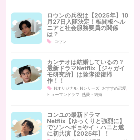
ロウンの兵役は【2025年】10
月27日入隊決定！椎間板ヘル
ニアと社会服務要員の関係
は？
ロウン
カンテオは結婚しているの？
最新ドラマNetflix【ジャガイ
モ研究所】は除隊後復帰
作！！
Nオリジナル
,
Nシリーズ
,
おすすめ恋愛
,
ヒューマンドラマ
,
熱愛・結婚
コンユの最新ドラマ
Netflix【ゆっくりと強烈に】
でソンヘギョやイ・ハニと遂
に初共演【2025年】！