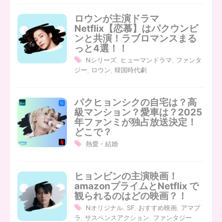
ロウンが主演ドラマ
Netflix【恋慕】はパクウンビ
ンと共演！ラブロマンスまる
っと4選！！
Nシリーズ
,
ヒューマンドラマ
,
ファンタ
ジー
,
ロウン
,
韓国時代劇
パクヒョンシクの自宅は？高
級マンション？愛車は？2025
年ファンミが独占放送決定！
どこで？
熱愛・結婚
ヒョンビンの主演映画！
amazonプライムとNetflix で
観られるのはどの映画？！
Nオリジナル
,
SF
,
おすすめ映画
,
アマプ
ラ
,
サスペンスアクション
,
ファンタジー