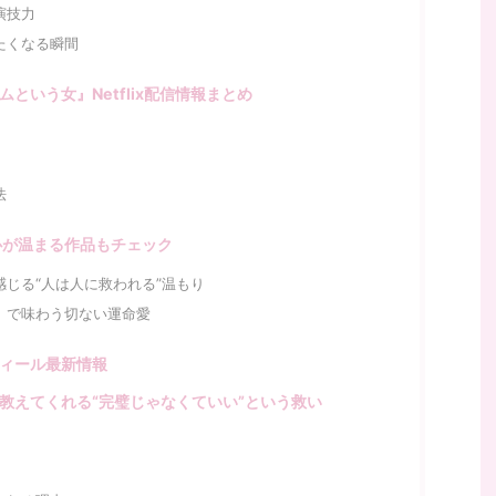
演技力
たくなる瞬間
という女』Netflix配信情報まとめ
法
心が温まる作品もチェック
じる“人は人に救われる”温もり
』で味わう切ない運命愛
ィール最新情報
教えてくれる“完璧じゃなくていい”という救い