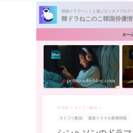
韓国ドラでペットと遊ぶエンタメブログ
韓ドラねこのこ韓国俳優情
ホー
HOME
>
ネトフリ配信
>
ネトフリ配信
最新ドラマ＆新着情報
シンヘソンのドラマ