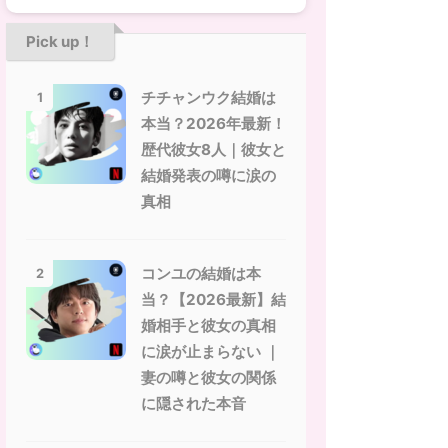
Pick up！
チチャンウク結婚は
1
本当？2026年最新！
歴代彼女8人｜彼女と
結婚発表の噂に涙の
真相
コンユの結婚は本
2
当？【2026最新】結
婚相手と彼女の真相
に涙が止まらない ｜
妻の噂と彼女の関係
に隠された本音