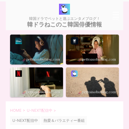
韓国ドラでペットと遊ぶエンタメブログ！
韓ドラねこのこ韓国俳優情報
HOME
>
U-NEXT配信中
>
U-NEXT配信中
熱愛＆バラエティー番組