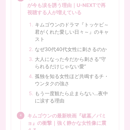
が今も涙を誘う理由｜U-NEXTで再
視聴する人が増えている
キムゴウンのドラマ『トッケビ～
君がくれた愛しい日々～』のキャ
スト
なぜ30代40代女性に刺さるのか
大人になった今だから刺さる“守
られるだけじゃない愛”
孤独を知る女性ほど共鳴するチ・
ウンタクの強さ
もう一度観たら止まらない…夜中
に涙する理由
キムゴウンの最新映画『破墓／パミ
ョ』の衝撃｜強く静かな女性像に震